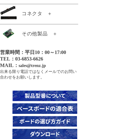
TE0140-04BA
TE0710-03-72C21-A
TE0723-03M
TE0745-03-82I31-A
TE0813-02-4DE81-A
TE0820-05-3BE81ML
TE0720-04-61Q33ML
TE0808-05-BBE21-AZ
TE0741-04-D2C-1-A
コネクタ
＋
TE0143-01
TE0710-03-72I21-A
TE0724-04-41I32-A
TE0745-03-91C31-A
TE0813-02-5DE81-A
TE0820-05-3BI81ML
TE0720-04-61Q86PL
TE0808-05-BBE81-E
TE0741-04-G2C-1-A
TE0146-00
TE0711-02-42C-1-A
TE0724-04-41I33-A
TE0745-03-92I31-A
TE0813-02-5DI81-A
TE0820-05-4AE81MA
TE0720-04-62I33ML
TE0808-05-BBE81-EK
21011
その他製品
＋
TE0741-05-A2C-1-A
TE0300-01IBM
TE0711-02-42I-1-A
TE0724-04-61I32-A
TE0745-03-92I31-AK
TE0817-01-7DE21-A
TE0820-05-4AI21MI
TE0720-04-62I33NA
21288
TE0741-05-A2I-1-A
TE0300-01IBMLP
TE0711-02-72C-1-A
TE0724-04-61I33-A
TE0745-03-93E31-A
TE0817-02-4AI81-A
TE0820-05-4BE81MA
TE0720-04-62I33RA
営業時間：平日10：00～17:00
21371
TE0808用ヒートシンク
TE0741-05-B2C-1-A
TE0303-01
TE0711-02-72I-1-A
TE0728-03-1Q
TE0745-03-93E31-AK
TE0817-02-4BE81-A
TE0820-05-4DE21MA
TEL：03-6853-6626
21372
TE0741-05-B2C-1-AF
TE0303-01NC
GigaZee TRENZヒートシンク
MAIL：
TE0712-02-42I36-A
TE0728-04-1Q
sales@trenz.jp
TE0817-02-7AI81-A
TE0820-05-4DE81MA
26922
出来る限り電話ではなくメールでのお問い
21589
TE0741-05-B2I-1-A
TE0320-00-EV02
TE0712-02-71I36-A
TE0729-03-62I63MA
TE0817-02-7DE81-A
合わせをお願いします。
TE0820-05-4DE81MAS
21010
22495
TE0741-05-D2C-1-A
TE0320-00-EV02B
TE0712-02-72C36-A
TE0729-03-62I63MAK
TE0817-02-7DE81-AS
TE0820-05-4DI81MA
24640
22684
TE0741-05-D2I-1-A
TE0320-00-EV02I
TE0712-02-72C36-L
TE0729-03-62I63MAS
TE0817-02-7DI81-A
TE0820-05-5DI21MA
25130
22938
TE0741-05-G2C-1-A
TE0320-00-EV02IB
TE0712-02-81I36-A
TE0782-02-82I33MA
TE0818-01-9GI21-AK
TE0820-05-5DI81MA
26003
23062
TE0741-05-G2I-1-A
TE0323-00
TE0712-02-82C36-A
TE0782-02-92I33MA
TE0818-02-6BE81-A
TE0821-01-3AE31PA
26056
23494
TE0841-02-31I21-A
TE0600-04-52I11-A
TE0712-02-82C36-L
TE0782-02-A2I33MA
TE0818-02-9BE81-A
TE0821-01-3BE21MA
26186
23497
TE0841-02-31I21-T
TE0600-04-52I11-M
TE0712-03-42I36-A
TE0783-02-100-2I
TE0818-02-9BE81-AS
TE0821-01-3BE21ML