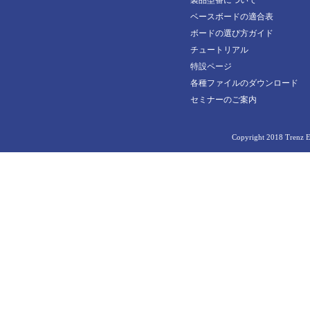
製品型番について
24903
TE0714-04-42I-7-L
TE0865-02-DGE93MA
30829
ベースボードの適合表
24996
TE0714-04-42I-B-L
TE0865-02-DGI83MA
ボードの選び方ガイド
33013
24998
TE0714-04-52I-7-B
チュートリアル
TE0865-02-FBE83MA
33337
特設ページ
25190
TE0714-04-52I-8-A
TE0865-02-FBI83MA
各種ファイルのダウンロード
33338
25317
TE0714-04-52I-B-B
TE0865-02-FGE83MA
セミナーのご案内
33866
25571
TE0715-05-21C33-A
TE0876-02-A
33872
Copyright 2018 Trenz El
26125
TE0715-05-51I33-A
TEB0911-04-9BEX1MA
34097
26663
TE0715-05-51I33-L
TEB0911-05-9BEX1MA
34314
27020
TE0715-05-52I33-A
34455
27022
TE0715-05-71C33-A
AM0010-02-2AE21MA
27219
TE0715-05-71I33-A
AM0010-02-2AE51MA
28023
TE0715-05-71I33-L
AM0010-02-3BE21MA
TE0715-05-73E33-A
AM0010-02-3BI21MA
TE0716-01-61C32-A