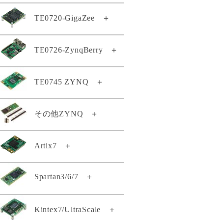
TE0820-04-2BE21ML
TE0808-05-6BE81-E
TE0807-03-7DE21-AS
TE0802-02-1BEV2-A
TE0720-GigaZee
＋
TE0820-05-2AE21MA
TE0808-05-6BE81-EK
TE0807-03-7DE21-AZ
TE0802-02-2AEV2-A
TE0820-05-2AE81MA
TE0808-05-6BE81-F
TE0807-03-7DI21-A
TE0720-04-62I33MA
TE0726-ZynqBerry
＋
TE0812-02-EIVEFM2
TE0820-05-2AI21MA
TE0808-05-9BE21-F
TE0807-03-7DI21-AZ
GigaZee TRENZ-LSHM150
TE0812-02-EM2
TE0820-05-2AI81MA
TE0808-05-9BE21-LZ
TE0807-03-7DI24-A
TE0726-03-11C64-A
TE0745 ZYNQ
＋
GigaZee TRENZ-LSHM130
TE0813-01-4DE11-AZ
TE0820-05-2BE81MA
TE0808-05-9BE81-A
TE0807-04-4BE81-A
TE0726-03-41C64-A
TE0813-02-2AE81-A
GigaZee TRENZ付属品セット
TE0820-05-2BE81ML
TE0808-05-9BE81-E
TE0807-04-4BE81-AK
TE0745-02-71I31-A
その他ZYNQ
＋
TE0726-03-41C74-R
TE0813-02-2BE81-A
TE0820-05-2BI21MA
TE0720-03-64I63MA
TE0808-05-9BE81-EK
TE0807-04-7AI81-A
TE0745-02-72I33-A
TE0726-04-41C94-A
TE0813-02-3AE81-A
TE0820-05-2BI81MA
TE0720-04-31C33MA
TE0808-05-9GI21-A
TE0807-04-7DE81-A
TE0722-02-07S-1C
Artix7
＋
TE0745-02-92I31-F
Zynqberryスタータキット・ライ
TE0813-02-3BE81-A
TE0820-05-2BI81ML
TE0720-04-61C33MA
TE0808-05-9GI21-AS
センス
TE0807-04-7DE81-AK
TE0722-04-41C-4-A
TE0745-03-71I31-A
TE0813-02-3BE81-AS
TE0820-05-3AE21MA
TE0720-04-61C33MAS
TE0808-05-9GI21-E
Spartan3/6/7
＋
TE0714-02-50-2I
TE0722-04-41I-4-A
TE0745-03-71I31-AK
TE0813-02-4AE81-A
TE0820-05-3AE81MA
TE0720-04-61C33RA
TE0808-05-9GI81-E
TE0710-03-42C21-A
TE0723-03-11C64-A
TE0745-03-72I31-A
TE0813-02-4BE81-A
TE0820-05-3BE21MA
TE0720-04-61C530A
TE0808-05-9GI81-EK
TE0140-04A
Kintex7/UltraScale
＋
TE0710-03-42I21-A
TE0723-03-41C64-A
TE0745-03-81C31-A
TE0813-02-4BE81-AK
TE0820-05-3BE81MA
TE0720-04-61Q33MA
TE0808-05-BBE21-AS