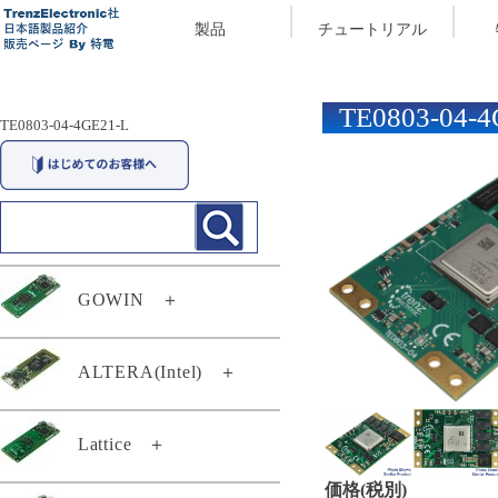
製品
チュートリアル
TE0803-04-4
TE0803-04-4GE21-L
GOWIN
＋
29174
ALTERA(Intel)
＋
29294
TEI0003-03-QFCR4A
Lattice
＋
TEC0117-01
TEF0008-02-D
TEC0117-01-A
価格(税別)