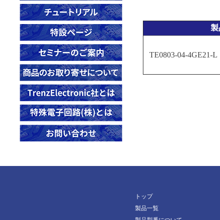
26920
23498
TE0841-03-31C31-A
TE0600-04-72C11-A
TE0712-03-71I36-A
TE0783-02-92I33MA
TE0818-02-9GI81-A
TE0821-01-3BI21MA
26923
23545
製
TE0841-03-32I31-A
TE0600-04-72C21-A
TE0712-03-72C36-A
TE0783-02-A2I33FA
TE0818-02-9GI81-AK
TE0821-02-2AE91PA
26924
23620
TE0841-03-41C31-A
TE0600-04-83C21-A
TE0712-03-72C36-L
TE0818-02-BBE81-A
TE0821-02-3AE91PA
26925
TE0803-04-4GE21-L
23621
TE0841-03-41I31-A
TE0600-04-83I11-A
TE0712-03-81I36-A
TE0823-01-3PIU1MA
TE0821-02-3BE81MA
28170
23749
TE0841-03-41I31-L
TE0600-04-83I21-A
TE0712-03-81I36-L
TE0823-01-3PIU1ML
TE0821-02-3BI81MA
28606
23758
TEC0089-02-D2C-1-D
TE0603-03
TE0712-03-82C36-A
TE0830-01-ABI26FAP
TE0821-02-4DE91ML
28984
23836
TEF0007-02A
TE0630-03-52I12-A
TE0712-03-82C36-L
TE0835-03-MXE81-A
29664
23838
TEF1001-02-410-2IC
TE0630-03-52I22-A
TE0712-03-82I36-A
TE0835-03-TXE81-A
29665
24264
TEF1001-03-B2IX4-K
TE0630-03-63I12-A
TE0713-02-72C46-A
TE0835-03-TXE81-AK
30117
24265
TEF1001-03-B2IX4-M
TE0630-03-63I22-A
TE0713-03-72C46-A
TE0835-03-TXE91-A
30137
24297
TEF1001-03-D2CX4-K
TE0630-03-82I12-A
TE0713-03-82C46-A
TE0865-02-ABI81MA
30208
24439
TEF1001-03-G2IX4-K
TE0630-03-82I22-A
TE0714-03-50-2IAC6
TE0865-02-AGI81MA
トップ
30213
24851
TE0890-02-P1C-5-A
TE0714-04-42I-7-B
製品一覧
TE0865-02-DGE83MA
30442