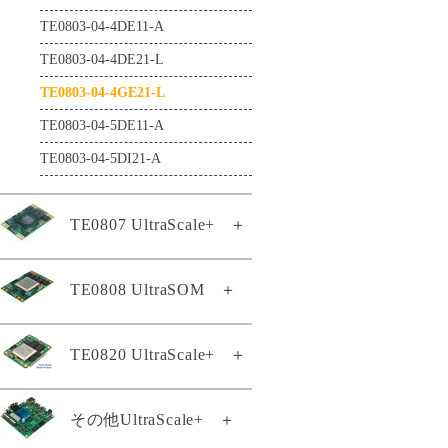
TE0803-04-4DE11-A
TEB0912-03-ABI21-A
TEI0009-02-PHIQ2R
TE0803-04-4DE21-L
TEB1000-02-A
TEI0022-03
TE0803-04-4GE21-L
TEB2000-01-T001
TEI0024-01
TE0803-04-5DE11-A
TEBA0714-01
TEI0050-01-AAH13A
TE0803-04-5DI21-A
TEBA0841-02
TEI0187-01-T4E11-A
TEBB0714-01
TEI1000-01-A1I11-A
TE0807 UltraScale+
＋
TEBF0808-05
TEI1000-01-ADI11-A
TEBF0818-02A
TEI1000-02-A1I11-A
TE0808 UltraSOM
＋
TE0807専用ヒートシンク
TEBT0782-01
TEI1000-02-A3I11-A
KK0807-02
TEBT0782-01A
TEIB0006-03-A
TE0807-02-4BE21-A
TE0820 UltraScale+
＋
TE0808スタータキット
TEBT0808-02
TE0807-02-5AI21-A
TE0808-04-06EG-1E3
TEBT0865-01
TE0807-03-4AI21-A
TE0820-05-2BE21MA
その他UltraScale+
＋
TE0808-05-6BE21-A
TE0807-03-5AI21-A