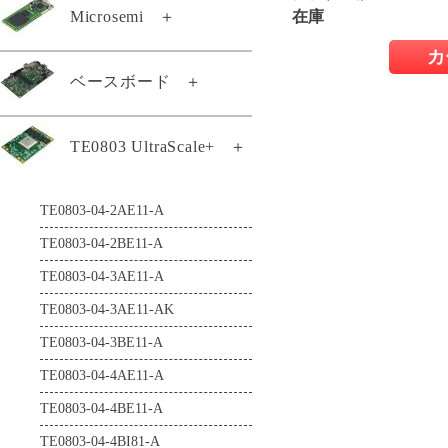
TE0887-04-M
Microsemi
＋
在庫
TEF0008-03-D
TE0889-03
TEI0001-04-DBC83A
カ
TEM0001-01A-ABC-2
ベースボード
＋
TEL0001-02
TEI0001-04-DBC87A
TEM0001-02-ABC42-A
TEL0001-03-CG41A
TEI0001-04-FBC84A
TE0701-06
TE0803 UltraScale+
＋
TEM0002-02-010CA
TEI0001-04-FBC88A
TE0703-07
TEM0005-02-010I
TEI0003-03-QFCT4A
TE0803-04-2AE11-A
TE0705-04
TEM0007-01-CAA11-A
TEI0004-02
TE0803-04-2BE11-A
TE0706-04-A
TEM0007-01-CAD31-A
TEI0005-02
TE0803-04-3AE11-A
TEB0707-02
TEM0007-01-CBD11-A
TEI0005-02-T
TE0803-04-3AE11-AK
TEB0724-02
TEM0007-01-CHE11-A
TEI0006-03-220-5I
TE0803-04-3BE11-A
TEB0728-02
TEMB0001-01
TEI0006-04-ALE13A
TE0803-04-4AE11-A
TEB0729-03A
TEMB0005-01
TEI0006-04-API23A
TE0803-04-4BE11-A
TEB0745-02
TEMB0005-02
TEI0006-05-API23A
TE0803-04-4BI81-A
TEB0835-03-A
TEI0009-02-055-8CA