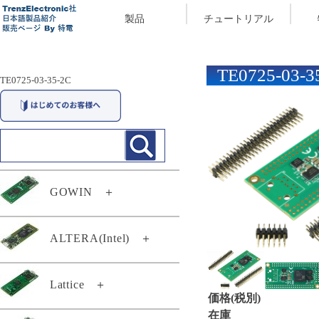
製品
チュートリアル
TE0725-03-3
TE0725-03-35-2C
GOWIN
＋
29174
ALTERA(Intel)
＋
29294
TEI0003-03-QFCR4A
Lattice
＋
TEC0117-01
価格(税別)
TEF0008-02-D
TEC0117-01-A
在庫