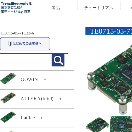
製品
チュートリアル
TE0715-05-7
TE0715-05-71C33-A
GOWIN
＋
29174
ALTERA(Intel)
＋
29294
TEI0003-03-QFCR4A
Lattice
＋
TEC0117-01
TEF0008-02-D
TEC0117-01-A