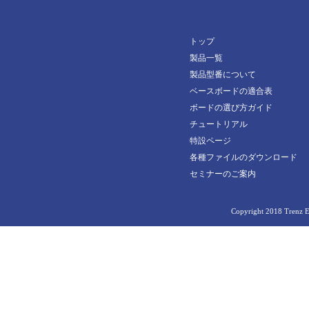
24297
TEF1001-03-D2CX4-K
TE0630-03-82I12-A
30208
24439
TEF1001-03-G2IX4-K
TE0630-03-82I22-A
トップ
30213
24851
TE0890-02-P1C-5-A
製品一覧
30442
製品型番について
24903
30829
ベースボードの適合表
24996
ボードの選び方ガイド
33013
24998
チュートリアル
33337
特設ページ
25190
各種ファイルのダウンロード
33338
25317
セミナーのご案内
33866
25571
33872
Copyright 2018 Trenz El
26125
34097
26663
34314
27020
34455
27022
AM0010-02-2AE21MA
27219