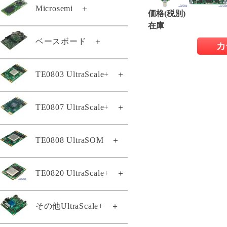
TE0887-04-M
Microsemi
＋
TEF0008-03-D
価格(税別)
TE0889-03
TEI0001-04-DBC83A
在庫
TEM0001-01A-ABC-2
ベースボード
＋
TEL0001-02
TEI0001-04-DBC87A
カ
TEM0001-02-ABC42-A
TEL0001-03-CG41A
TEI0001-04-FBC84A
TE0701-06
TE0803 UltraScale+
＋
TEM0002-02-010CA
TEI0001-04-FBC88A
TE0703-07
TEM0005-02-010I
TEI0003-03-QFCT4A
TE0803-04-2AE11-A
TE0807 UltraScale+
＋
TE0705-04
TEM0007-01-CAA11-A
TEI0004-02
TE0803-04-2BE11-A
TE0706-04-A
TEM0007-01-CAD31-A
TEI0005-02
TE0808 UltraSOM
＋
TE0803-04-3AE11-A
TE0807専用ヒートシンク
TEB0707-02
TEM0007-01-CBD11-A
TEI0005-02-T
KK0807-02
TE0803-04-3AE11-AK
TEB0724-02
TEM0007-01-CHE11-A
TEI0006-03-220-5I
TE0807-02-4BE21-A
TE0820 UltraScale+
＋
TE0808スタータキット
TE0803-04-3BE11-A
TEB0728-02
TEMB0001-01
TEI0006-04-ALE13A
TE0807-02-5AI21-A
TE0803-04-4AE11-A
TE0808-04-06EG-1E3
TEB0729-03A
TEMB0005-01
TEI0006-04-API23A
TE0807-03-4AI21-A
TE0820-05-2BE21MA
その他UltraScale+
＋
TE0803-04-4BE11-A
TE0808-05-6BE21-A
TEB0745-02
TEMB0005-02
TEI0006-05-API23A
TE0807-03-5AI21-A
TE0820-04-2BE21ML
TE0803-04-4BI81-A
TE0808-05-6BE81-E
TEB0835-03-A
TEI0009-02-055-8CA