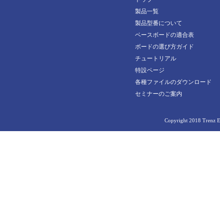
30213
24851
製品一覧
30442
製品型番について
24903
30829
ベースボードの適合表
24996
ボードの選び方ガイド
33013
24998
チュートリアル
33337
特設ページ
25190
各種ファイルのダウンロード
33338
25317
セミナーのご案内
33866
25571
33872
Copyright 2018 Trenz El
26125
34097
26663
34314
27020
34455
27022
AM0010-02-2AE21MA
27219
AM0010-02-2AE51MA
28023
AM0010-02-3BE21MA