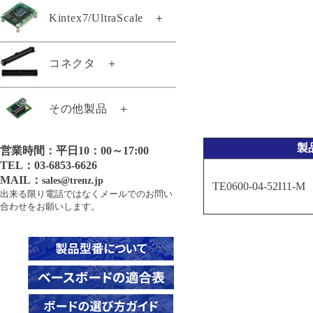
Kintex7/UltraScale
＋
TE0714-04-42I-B-L
TE0865-02-DGI83MA
TE0714-04-52I-7-B
TE0865-02-FBE83MA
TE0741-04-D2C-1-A
コネクタ
＋
TE0714-04-52I-8-A
TE0865-02-FBI83MA
TE0741-04-G2C-1-A
TE0714-04-52I-B-B
TE0865-02-FGE83MA
21011
その他製品
＋
TE0741-05-A2C-1-A
TE0715-05-21C33-A
TE0876-02-A
21288
TE0741-05-A2I-1-A
TE0715-05-51I33-A
TEB0911-04-9BEX1MA
製
営業時間：平日10：00～17:00
21371
TE0808用ヒートシンク
TE0741-05-B2C-1-A
TE0715-05-51I33-L
TEB0911-05-9BEX1MA
TEL：03-6853-6626
21372
TE0741-05-B2C-1-AF
GigaZee TRENZヒートシンク
MAIL：
TE0715-05-52I33-A
sales@trenz.jp
TE0600-04-52I11-M
26922
出来る限り電話ではなくメールでのお問い
21589
TE0741-05-B2I-1-A
TE0715-05-71C33-A
合わせをお願いします。
21010
22495
TE0741-05-D2C-1-A
TE0715-05-71I33-A
24640
22684
TE0741-05-D2I-1-A
TE0715-05-71I33-L
25130
22938
TE0741-05-G2C-1-A
TE0715-05-73E33-A
26003
23062
TE0741-05-G2I-1-A
TE0716-01-61C32-A
26056