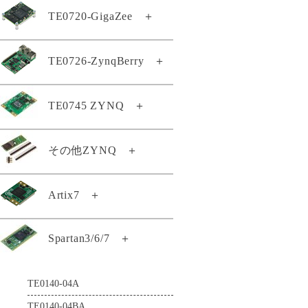
TE0807-03-7DE21-AS
TE0802-02-1BEV2-A
TE0720-GigaZee
＋
TE0820-05-2AE21MA
TE0803-04-4DE11-A
TE0808-05-6BE81-EK
TEB0912-03-ABI21-A
TEI0009-02-PHIQ2R
TE0807-03-7DE21-AZ
TE0802-02-2AEV2-A
TE0820-05-2AE81MA
TE0803-04-4DE21-L
TE0808-05-6BE81-F
TEB1000-02-A
TEI0022-03
TE0807-03-7DI21-A
TE0720-04-62I33MA
TE0726-ZynqBerry
＋
TE0812-02-EIVEFM2
TE0820-05-2AI21MA
TE0803-04-4GE21-L
TE0808-05-9BE21-F
TEB2000-01-T001
TEI0024-01
TE0807-03-7DI21-AZ
GigaZee TRENZ-LSHM150
TE0812-02-EM2
TE0820-05-2AI81MA
TE0803-04-5DE11-A
TE0808-05-9BE21-LZ
TEBA0714-01
TEI0050-01-AAH13A
TE0807-03-7DI24-A
TE0726-03-11C64-A
TE0745 ZYNQ
＋
GigaZee TRENZ-LSHM130
TE0813-01-4DE11-AZ
TE0820-05-2BE81MA
TE0803-04-5DI21-A
TE0808-05-9BE81-A
TEBA0841-02
TEI0187-01-T4E11-A
TE0807-04-4BE81-A
TE0726-03-41C64-A
TE0813-02-2AE81-A
GigaZee TRENZ付属品セット
TE0820-05-2BE81ML
TE0808-05-9BE81-E
TEBB0714-01
TEI1000-01-A1I11-A
TE0807-04-4BE81-AK
TE0745-02-71I31-A
その他ZYNQ
＋
TE0726-03-41C74-R
TE0813-02-2BE81-A
TE0820-05-2BI21MA
TE0720-03-64I63MA
TE0808-05-9BE81-EK
TEBF0808-05
TEI1000-01-ADI11-A
TE0807-04-7AI81-A
TE0745-02-72I33-A
TE0726-04-41C94-A
TE0813-02-3AE81-A
TE0820-05-2BI81MA
TE0720-04-31C33MA
TE0808-05-9GI21-A
TEBF0818-02A
TEI1000-02-A1I11-A
TE0807-04-7DE81-A
TE0722-02-07S-1C
Artix7
＋
TE0745-02-92I31-F
Zynqberryスタータキット・ライ
TE0813-02-3BE81-A
TE0820-05-2BI81ML
TE0720-04-61C33MA
TE0808-05-9GI21-AS
TEBT0782-01
TEI1000-02-A3I11-A
センス
TE0807-04-7DE81-AK
TE0722-04-41C-4-A
TE0745-03-71I31-A
TE0813-02-3BE81-AS
TE0820-05-3AE21MA
TE0720-04-61C33MAS
TE0808-05-9GI21-E
TEBT0782-01A
TEIB0006-03-A
Spartan3/6/7
＋
TE0714-02-50-2I
TE0722-04-41I-4-A
TE0745-03-71I31-AK
TE0813-02-4AE81-A
TE0820-05-3AE81MA
TE0720-04-61C33RA
TE0808-05-9GI81-E
TEBT0808-02
TE0710-03-42C21-A
TE0723-03-11C64-A
TE0745-03-72I31-A
TE0813-02-4BE81-A
TE0820-05-3BE21MA
TE0720-04-61C530A
TE0808-05-9GI81-EK
TEBT0865-01
TE0140-04A
TE0710-03-42I21-A
TE0723-03-41C64-A
TE0745-03-81C31-A
TE0813-02-4BE81-AK
TE0820-05-3BE81MA
TE0720-04-61Q33MA
TE0808-05-BBE21-AS
TE0140-04BA
TE0710-03-72C21-A
TE0723-03M