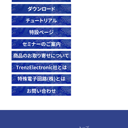
23494
TE0841-02-31I21-A
TE0725-04-21C-1-A
26186
23497
TE0841-02-31I21-T
TE0725-04-42C-1-A
26920
23498
TE0841-03-31C31-A
TE0725-04-72C-1-A
26923
23545
TE0841-03-32I31-A
TE0725-04-72C-1-F
26924
23620
TE0841-03-41C31-A
TE0725-04-72I-1-B
26925
23621
TE0841-03-41I31-A
TE0725LP-01-100-2L
28170
23749
TE0841-03-41I31-L
TE0725LP-01-72C-1
28606
23758
TEC0089-02-D2C-1-D
TE0725LP-01-72C-1T
28984
23836
TEF0007-02A
TE0725LP-01-72C-1U
29664
23838
TEF1001-02-410-2IC
TE0725LP-01-72I-1T
29665
24264
TEF1001-03-B2IX4-K
TE0725LP-02-72C-A
30117
24265
TEF1001-03-B2IX4-M
TE0725LP-02-72C-AT
30137
24297
TEF1001-03-D2CX4-K
TE0725LP-02-72C-AU
30208
24439
TEF1001-03-G2IX4-K
トップ