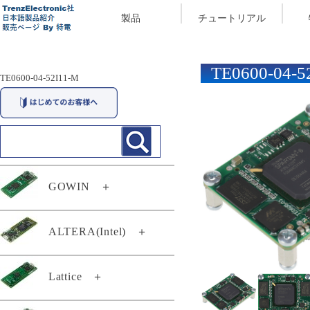
製品
チュートリアル
TE0600-04-5
TE0600-04-52I11-M
GOWIN
＋
29174
ALTERA(Intel)
＋
29294
TEI0003-03-QFCR4A
Lattice
＋
TEC0117-01
TEF0008-02-D
TEC0117-01-A