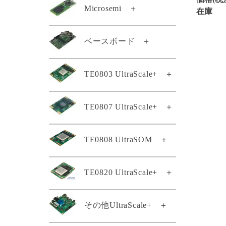
TE0887-04-M
Microsemi
＋
TEF0008-03-D
在庫
TE0889-03
TEI0001-04-DBC83A
TEM0001-01A-ABC-2
ベースボード
＋
TEL0001-02
TEI0001-04-DBC87A
TEM0001-02-ABC42-A
TEL0001-03-CG41A
TEI0001-04-FBC84A
TE0701-06
TE0803 UltraScale+
＋
TEM0002-02-010CA
TEI0001-04-FBC88A
TE0703-07
TEM0005-02-010I
TEI0003-03-QFCT4A
TE0803-04-2AE11-A
TE0807 UltraScale+
＋
TE0705-04
TEM0007-01-CAA11-A
TEI0004-02
TE0803-04-2BE11-A
TE0706-04-A
TEM0007-01-CAD31-A
TEI0005-02
TE0808 UltraSOM
＋
TE0803-04-3AE11-A
TE0807専用ヒートシンク
TEB0707-02
TEM0007-01-CBD11-A
TEI0005-02-T
KK0807-02
TE0803-04-3AE11-AK
TEB0724-02
TEM0007-01-CHE11-A
TEI0006-03-220-5I
TE0807-02-4BE21-A
TE0820 UltraScale+
＋
TE0808スタータキット
TE0803-04-3BE11-A
TEB0728-02
TEMB0001-01
TEI0006-04-ALE13A
TE0807-02-5AI21-A
TE0803-04-4AE11-A
TE0808-04-06EG-1E3
TEB0729-03A
TEMB0005-01
TEI0006-04-API23A
TE0807-03-4AI21-A
TE0820-05-2BE21MA
その他UltraScale+
＋
TE0803-04-4BE11-A
TE0808-05-6BE21-A
TEB0745-02
TEMB0005-02
TEI0006-05-API23A
TE0807-03-5AI21-A
TE0820-04-2BE21ML
TE0803-04-4BI81-A
TE0808-05-6BE81-E
TEB0835-03-A
TEI0009-02-055-8CA