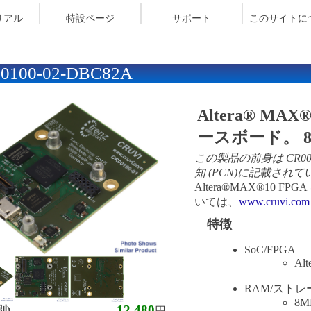
リアル
特設ページ
サポート
このサイトに
0100-02-DBC82A
Altera® MA
ースボード。 8MBy
この製品の前身は
CR00
知 (PCN)
に記載されて
Altera
®
MAX
®
10 FP
いては、
www.cruvi.com
特徴
SoC/FPGA
Alt
RAM/ストレ
8M
12,480
別)
円