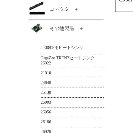
TE0745-03-82I31-A
TE0813-02-4DE81-A
TE0820-05-3BE81ML
TE0720-04-61Q33ML
TE0808-05-BBE21-AZ
TE0741-04-D2C-1-A
コネクタ
＋
TE0143-01
TE0710-03-72I21-A
TE0724-04-41I32-A
TE0745-03-91C31-A
TE0813-02-5DE81-A
TE0820-05-3BI81ML
TE0720-04-61Q86PL
TE0808-05-BBE81-E
TE0741-04-G2C-1-A
TE0146-00
TE0711-02-42C-1-A
TE0724-04-41I33-A
TE0745-03-92I31-A
TE0813-02-5DI81-A
TE0820-05-4AE81MA
TE0720-04-62I33ML
TE0808-05-BBE81-EK
21011
その他製品
＋
TE0741-05-A2C-1-A
TE0300-01IBM
TE0711-02-42I-1-A
TE0724-04-61I32-A
TE0745-03-92I31-AK
TE0817-01-7DE21-A
TE0820-05-4AI21MI
TE0720-04-62I33NA
21288
TE0741-05-A2I-1-A
TE0300-01IBMLP
TE0711-02-72C-1-A
TE0724-04-61I33-A
TE0745-03-93E31-A
TE0817-02-4AI81-A
TE0820-05-4BE81MA
TE0720-04-62I33RA
21371
TE0808用ヒートシンク
TE0741-05-B2C-1-A
TE0303-01
TE0711-02-72I-1-A
TE0728-03-1Q
TE0745-03-93E31-AK
TE0817-02-4BE81-A
TE0820-05-4DE21MA
21372
TE0741-05-B2C-1-AF
TE0303-01NC
GigaZee TRENZヒートシンク
TE0712-02-42I36-A
TE0728-04-1Q
TE0817-02-7AI81-A
TE0820-05-4DE81MA
26922
21589
TE0741-05-B2I-1-A
TE0320-00-EV02
TE0712-02-71I36-A
TE0729-03-62I63MA
TE0817-02-7DE81-A
TE0820-05-4DE81MAS
21010
22495
TE0741-05-D2C-1-A
TE0320-00-EV02B
TE0712-02-72C36-A
TE0729-03-62I63MAK
TE0817-02-7DE81-AS
TE0820-05-4DI81MA
24640
22684
TE0741-05-D2I-1-A
TE0320-00-EV02I
TE0712-02-72C36-L
TE0729-03-62I63MAS
TE0817-02-7DI81-A
TE0820-05-5DI21MA
25130
22938
TE0741-05-G2C-1-A
TE0320-00-EV02IB
TE0712-02-81I36-A
TE0782-02-82I33MA
TE0818-01-9GI21-AK
TE0820-05-5DI81MA
26003
23062
TE0741-05-G2I-1-A
TE0323-00
TE0712-02-82C36-A
TE0782-02-92I33MA
TE0818-02-6BE81-A
TE0821-01-3AE31PA
26056
23494
TE0841-02-31I21-A
TE0600-04-52I11-A
TE0712-02-82C36-L
TE0782-02-A2I33MA
TE0818-02-9BE81-A
TE0821-01-3BE21MA
26186
23497
TE0841-02-31I21-T
TE0600-04-52I11-M
TE0712-03-42I36-A
TE0783-02-100-2I
TE0818-02-9BE81-AS
TE0821-01-3BE21ML
26920