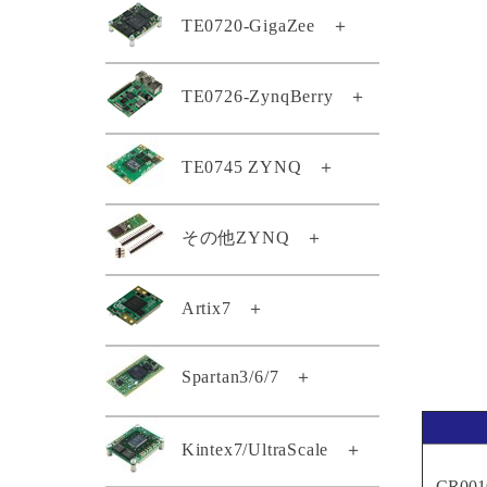
TE0807-03-7DE21-AS
TE0802-02-1BEV2-A
TE0720-GigaZee
＋
TE0820-05-2AE21MA
TE0803-04-4DE11-A
TE0808-05-6BE81-EK
TEB0912-03-ABI21-A
TEI0009-02-PHIQ2R
TE0807-03-7DE21-AZ
TE0802-02-2AEV2-A
TE0820-05-2AE81MA
TE0803-04-4DE21-L
TE0808-05-6BE81-F
TEB1000-02-A
TEI0022-03
TE0807-03-7DI21-A
TE0720-04-62I33MA
TE0726-ZynqBerry
＋
TE0812-02-EIVEFM2
TE0820-05-2AI21MA
TE0803-04-4GE21-L
TE0808-05-9BE21-F
TEB2000-01-T001
TEI0024-01
TE0807-03-7DI21-AZ
GigaZee TRENZ-LSHM150
TE0812-02-EM2
TE0820-05-2AI81MA
TE0803-04-5DE11-A
TE0808-05-9BE21-LZ
TEBA0714-01
TEI0050-01-AAH13A
TE0807-03-7DI24-A
TE0726-03-11C64-A
TE0745 ZYNQ
＋
GigaZee TRENZ-LSHM130
TE0813-01-4DE11-AZ
TE0820-05-2BE81MA
TE0803-04-5DI21-A
TE0808-05-9BE81-A
TEBA0841-02
TEI0187-01-T4E11-A
TE0807-04-4BE81-A
TE0726-03-41C64-A
TE0813-02-2AE81-A
GigaZee TRENZ付属品セット
TE0820-05-2BE81ML
TE0808-05-9BE81-E
TEBB0714-01
TEI1000-01-A1I11-A
TE0807-04-4BE81-AK
TE0745-02-71I31-A
その他ZYNQ
＋
TE0726-03-41C74-R
TE0813-02-2BE81-A
TE0820-05-2BI21MA
TE0720-03-64I63MA
TE0808-05-9BE81-EK
TEBF0808-05
TEI1000-01-ADI11-A
TE0807-04-7AI81-A
TE0745-02-72I33-A
TE0726-04-41C94-A
TE0813-02-3AE81-A
TE0820-05-2BI81MA
TE0720-04-31C33MA
TE0808-05-9GI21-A
TEBF0818-02A
TEI1000-02-A1I11-A
TE0807-04-7DE81-A
TE0722-02-07S-1C
Artix7
＋
TE0745-02-92I31-F
Zynqberryスタータキット・ライ
TE0813-02-3BE81-A
TE0820-05-2BI81ML
TE0720-04-61C33MA
TE0808-05-9GI21-AS
TEBT0782-01
TEI1000-02-A3I11-A
センス
TE0807-04-7DE81-AK
TE0722-04-41C-4-A
TE0745-03-71I31-A
TE0813-02-3BE81-AS
TE0820-05-3AE21MA
TE0720-04-61C33MAS
TE0808-05-9GI21-E
TEBT0782-01A
TEIB0006-03-A
Spartan3/6/7
＋
TE0714-02-50-2I
TE0722-04-41I-4-A
TE0745-03-71I31-AK
TE0813-02-4AE81-A
TE0820-05-3AE81MA
TE0720-04-61C33RA
TE0808-05-9GI81-E
TEBT0808-02
TE0710-03-42C21-A
TE0723-03-11C64-A
TE0745-03-72I31-A
TE0813-02-4BE81-A
TE0820-05-3BE21MA
TE0720-04-61C530A
TE0808-05-9GI81-EK
TEBT0865-01
TE0140-04A
Kintex7/UltraScale
＋
TE0710-03-42I21-A
TE0723-03-41C64-A
TE0745-03-81C31-A
TE0813-02-4BE81-AK
TE0820-05-3BE81MA
TE0720-04-61Q33MA
TE0808-05-BBE21-AS
TE0140-04BA
TE0710-03-72C21-A
CR001
TE0723-03M