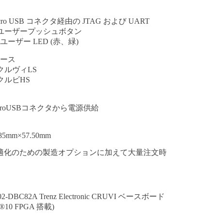
cro USB コネクタ経由の JTAG および UART
×ユーザープッシュボタン
x ユーザー LED (赤、緑)
ース
×クルヴィLS
×クルビHS
icroUSBコネクタから電源供給
.85mm×57.50mm
適化のための製造オプションに加えて大量注文時
-02-DBC82A Trenz Electronic CRUVI ベースボード
®
10 FPGA 搭載)