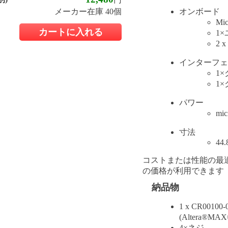
オンボード
メーカー在庫 40個
Mi
カートに入れる
1
2 
インターフェ
1
1
パワー
m
寸法
44
コストまたは性能の最
の価格が利用できます
納品物
1 x CR00100
(Altera
®
MAX
4×ネジ