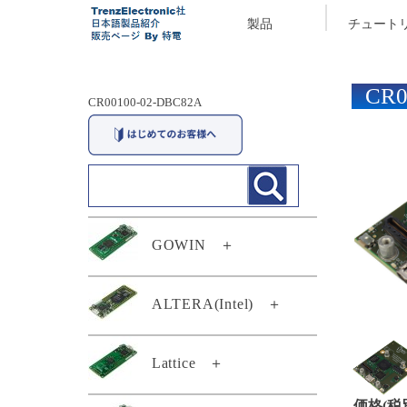
製品
チュート
CR0
CR00100-02-DBC82A
GOWIN
＋
29174
ALTERA(Intel)
＋
29294
TEI0003-03-QFCR4A
Lattice
＋
TEC0117-01
TEF0008-02-D
TEC0117-01-A
価格(税